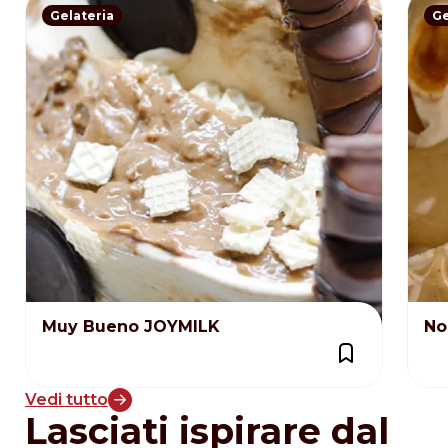
Gelateria
Ge
Muy Bueno JOYMILK
No
Vedi tutto
Lasciati ispirare dal