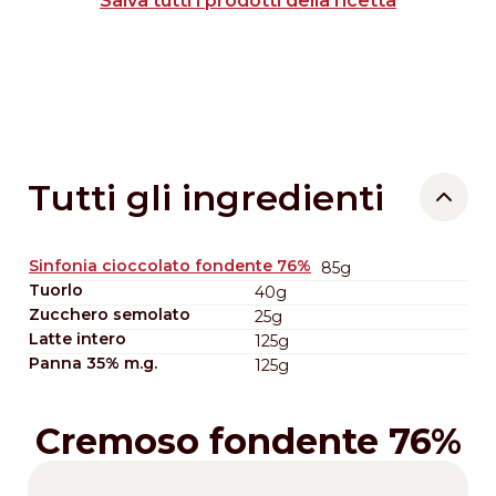
Salva tutti i prodotti della ricetta
Tutti gli ingredienti
Sinfonia cioccolato fondente 76%
85g
Tuorlo
40g
Zucchero semolato
25g
Latte intero
125g
Panna 35% m.g.
125g
Cremoso fondente 76%