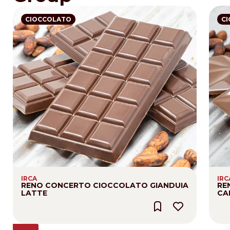
CIOCCOLATO
C
IRCA
IRC
RENO CONCERTO CIOCCOLATO GIANDUIA
RE
LATTE
CA