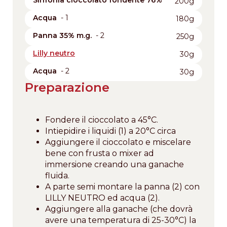
Sinfonia cioccolato fondente 76%
200g
Acqua
- 1
180g
Panna 35% m.g.
- 2
250g
Lilly neutro
30g
Acqua
- 2
30g
Preparazione
Fondere il cioccolato a 45°C.
Intiepidire i liquidi (1) a 20°C circa
Aggiungere il cioccolato e miscelare
bene con frusta o mixer ad
immersione creando una ganache
fluida.
A parte semi montare la panna (2) con
LILLY NEUTRO ed acqua (2).
Aggiungere alla ganache (che dovrà
avere una temperatura di 25-30°C) la