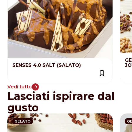
GE
SENSES 4.0 SALT (SALATO)
JO
Vedi tutto
Lasciati ispirare dal
gusto
GELATO
G