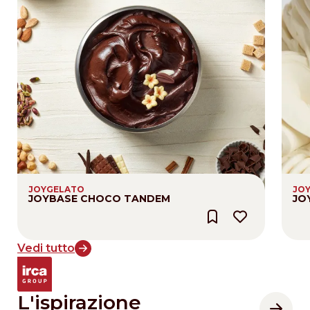
JOYGELATO
JO
JOYBASE CHOCO TANDEM
JO
Vedi tutto
L'ispirazione